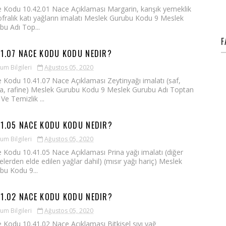
 Kodu 10.42.01 Nace Açıklaması Margarin, karışık yemeklik
ofralık katı yağların imalatı Meslek Gurubu Kodu 9 Meslek
bu Adı Top...
F
41.07 NACE KODU KODU NEDIR?
um Bilgileri
Ağustos 05, 2020
 Kodu 10.41.07 Nace Açıklaması Zeytinyağı imalatı (saf,
a, rafine) Meslek Gurubu Kodu 9 Meslek Gurubu Adı Toptan
Ve Temizlik ...
41.05 NACE KODU KODU NEDIR?
um Bilgileri
Ağustos 05, 2020
 Kodu 10.41.05 Nace Açıklaması Prina yağı imalatı (diğer
elerden elde edilen yağlar dahil) (mısır yağı hariç) Meslek
bu Kodu 9...
41.02 NACE KODU KODU NEDIR?
um Bilgileri
Ağustos 05, 2020
 Kodu 10.41.02 Nace Açıklaması Bitkisel sıvı yağ