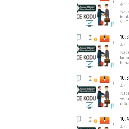
Kur
Nace
imal
Ve Te
10.
Kur
Nace
kırmı
bahar
10.
Kur
Nace
yerin
ürünl
10.
Kur