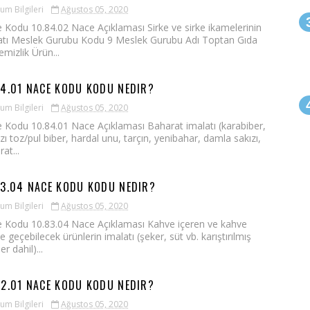
um Bilgileri
Ağustos 05, 2020
 Kodu 10.84.02 Nace Açıklaması Sirke ve sirke ikamelerinin
atı Meslek Gurubu Kodu 9 Meslek Gurubu Adı Toptan Gıda
mizlik Ürün...
84.01 NACE KODU KODU NEDIR?
um Bilgileri
Ağustos 05, 2020
 Kodu 10.84.01 Nace Açıklaması Baharat imalatı (karabiber,
zı toz/pul biber, hardal unu, tarçın, yenibahar, damla sakızı,
at...
83.04 NACE KODU KODU NEDIR?
um Bilgileri
Ağustos 05, 2020
 Kodu 10.83.04 Nace Açıklaması Kahve içeren ve kahve
e geçebilecek ürünlerin imalatı (şeker, süt vb. karıştırılmış
er dahil)...
42.01 NACE KODU KODU NEDIR?
um Bilgileri
Ağustos 05, 2020