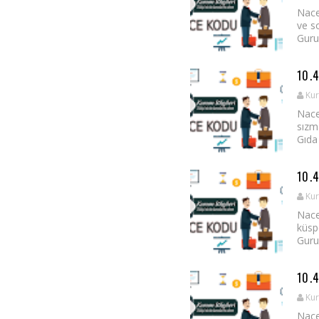
Nace
ve s
Guru
10.
Kur
Nace
sızm
Gıda 
10.
Kur
Nace
küsp
Guru
10.
Kur
Nace