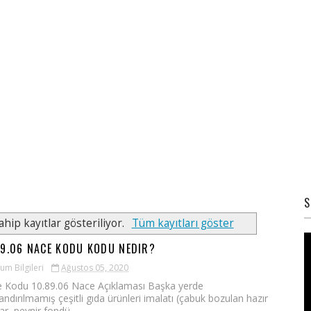
S
ahip kayıtlar gösteriliyor.
Tüm kayıtları göster
89.06 NACE KODU KODU NEDIR?
um Bilgileri
Ağustos 05, 2020
 Kodu 10.89.06 Nace Açıklaması Başka yerde
landırılmamış çeşitli gıda ürünleri imalatı (çabuk bozulan hazır
ar, peynir fondü...