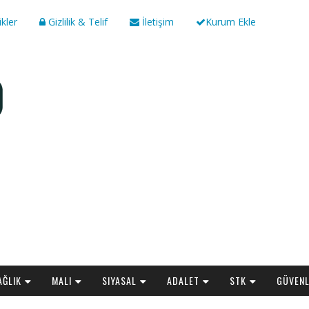
ikler
Gizlilik & Telif
İletişim
Kurum Ekle
AĞLIK
MALI
SIYASAL
ADALET
STK
GÜVENL