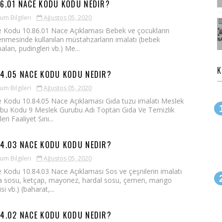
86.01 NACE KODU KODU NEDIR?
um Bilgileri
Ağustos 05, 2020
 Kodu 10.86.01 Nace Açıklaması Bebek ve çocukların
enmesinde kullanılan müstahzarların imalatı (bebek
arı, pudingleri vb.) Me...
K
84.05 NACE KODU KODU NEDIR?
um Bilgileri
Ağustos 05, 2020
 Kodu 10.84.05 Nace Açıklaması Gıda tuzu imalatı Meslek
bu Kodu 9 Meslek Gurubu Adı Toptan Gıda Ve Temizlik
eri Faaliyet Sını...
84.03 NACE KODU KODU NEDIR?
um Bilgileri
Ağustos 05, 2020
 Kodu 10.84.03 Nace Açıklaması Sos ve çeşnilerin imalatı
a sosu, ketçap, mayonez, hardal sosu, çemen, mango
si vb.) (baharat,...
84.02 NACE KODU KODU NEDIR?