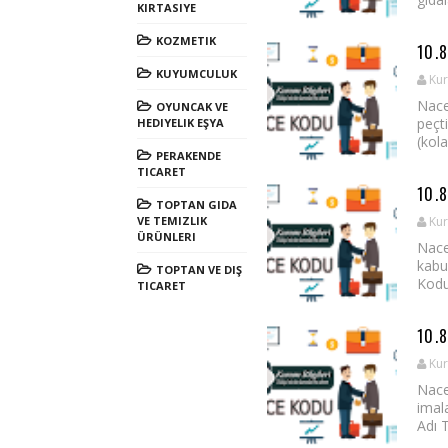
KIRTASIYE
KOZMETIK
10.
KUYUMCULUK
Kur
Nace
OYUNCAK VE
peçt
HEDIYELIK EŞYA
(kola
PERAKENDE
TICARET
10.
TOPTAN GIDA
VE TEMIZLIK
Kur
ÜRÜNLERI
Nace
kabu
TOPTAN VE DIŞ
Kodu
TICARET
10.
Kur
Nace
imal
Adı 