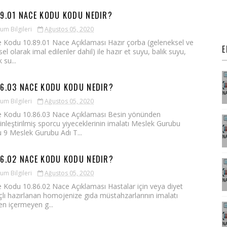
89.01 NACE KODU KODU NEDIR?
um Bilgileri
Ağustos 05, 2020
 Kodu 10.89.01 Nace Açıklaması Hazır çorba (geleneksel ve
E
el olarak imal edilenler dahil) ile hazır et suyu, balık suyu,
 su...
86.03 NACE KODU KODU NEDIR?
um Bilgileri
Ağustos 05, 2020
 Kodu 10.86.03 Nace Açıklaması Besin yönünden
inleştirilmiş sporcu yiyeceklerinin imalatı Meslek Gurubu
 9 Meslek Gurubu Adı T...
86.02 NACE KODU KODU NEDIR?
um Bilgileri
Ağustos 05, 2020
 Kodu 10.86.02 Nace Açıklaması Hastalar için veya diyet
lı hazırlanan homojenize gıda müstahzarlarının imalatı
en içermeyen g...