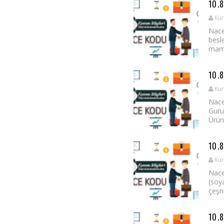
10.
Kur
Nace
besl
mamal
10.
Kur
Nace
Guru
Ürünl
10.
Kur
Nace
(soy
çeşni
10.