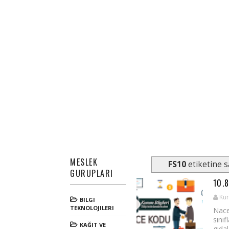
MESLEK
FS10
etiketine s
GURUPLARI
10.
Kur
BILGI
TEKNOLOJILERI
Nace
sınıf
KAĞIT VE
gıdal