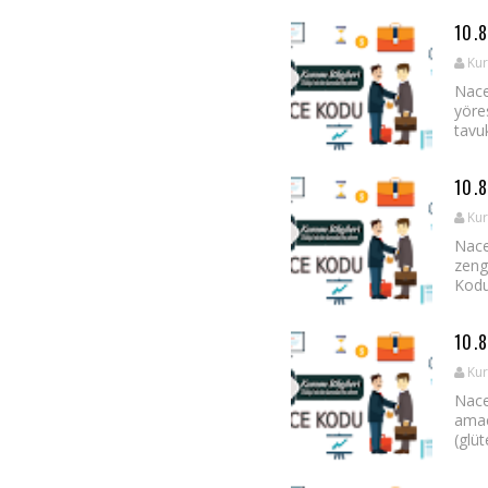
10.
Kur
Nace
yöres
tavuk
10.
Kur
Nace
zeng
Kodu
10.
Kur
Nace
amaç
(glüt