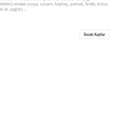
ilebilen) imalatı (soya, susam, haşhaş, pamuk, fındık, kolza,
l vb. yağlar) ...
Önceki Kayıtlar