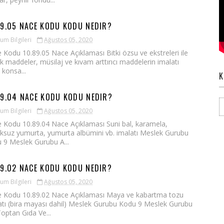
89.05 NACE KODU KODU NEDIR?
um Bilgileri
Ağustos 05, 2020
 Kodu 10.89.05 Nace Açıklaması Bitki özsu ve ekstreleri ile
ik maddeler, müsilaj ve kıvam arttırıcı maddelerin imalatı
 konsa...
K
89.04 NACE KODU KODU NEDIR?
um Bilgileri
Ağustos 05, 2020
 Kodu 10.89.04 Nace Açıklaması Suni bal, karamela,
ksuz yumurta, yumurta albümini vb. imalatı Meslek Gurubu
 9 Meslek Gurubu A...
89.02 NACE KODU KODU NEDIR?
um Bilgileri
Ağustos 05, 2020
 Kodu 10.89.02 Nace Açıklaması Maya ve kabartma tozu
atı (bira mayası dahil) Meslek Gurubu Kodu 9 Meslek Gurubu
Toptan Gıda Ve...