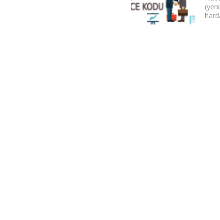
(yen
harda