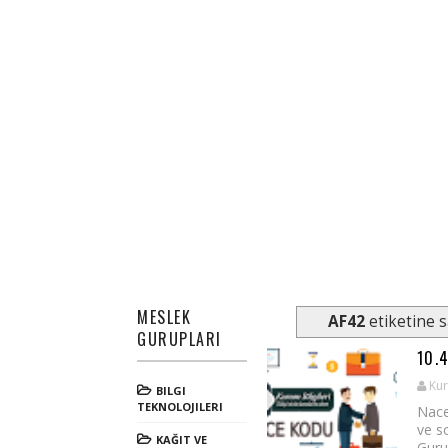
MESLEK
AF42
etiketine s
GURUPLARI
10.
Kur
BILGI
TEKNOLOJILERI
Nace
ve s
KAĞIT VE
Guru