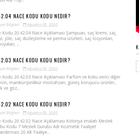
42.04 NACE KODU KODU NEDIR?
um Bilgileri
Ağustos 05, 2020
 Kodu 20.42.04 Nace Açıklaması Şampuan, saç kremi, saç
i, jöle, saç düzleştirme ve perma ürünleri, saç losyonları,
oyaları, ...
K
42.03 NACE KODU KODU NEDIR?
um Bilgileri
Ağustos 05, 2020
 Kodu 20.42.03 Nace Açıklaması Parfüm ve koku verici diğer
 ürün, manikür/pedikür müstahzarı, güneş koruyucu ürünler,
k ve göz...
42.02 NACE KODU KODU NEDIR?
um Bilgileri
Ağustos 05, 2020
 Kodu 20.42.02 Nace Açıklaması Kolonya imalatı Meslek
bu Kodu 7 Meslek Gurubu Adı Kozmetik Faaliyet
landırması 20 Alt Faaliye...