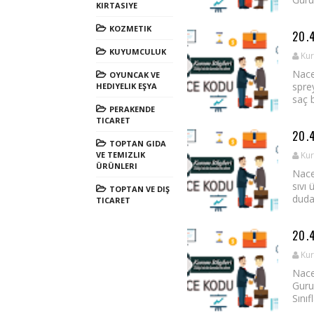
KIRTASIYE
KOZMETIK
20.
KUYUMCULUK
Kur
Nace
OYUNCAK VE
sprey
HEDIYELIK EŞYA
saç b
PERAKENDE
TICARET
20.
TOPTAN GIDA
VE TEMIZLIK
Kur
ÜRÜNLERI
Nace
sıvı
TOPTAN VE DIŞ
duda
TICARET
20.
Kur
Nace
Guru
Sınıf