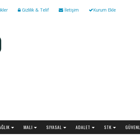
ikler
Gizlilik & Telif
İletişim
Kurum Ekle
AĞLIK
MALI
SIYASAL
ADALET
STK
GÜVENL