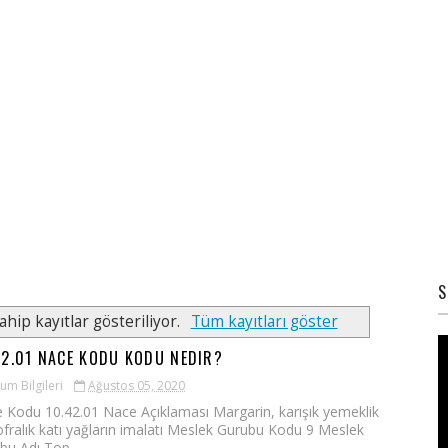
S
ahip kayıtlar gösteriliyor.
Tüm kayıtları göster
42.01 NACE KODU KODU NEDIR?
um Bilgileri
Ağustos 05, 2020
 Kodu 10.42.01 Nace Açıklaması Margarin, karışık yemeklik
ofralık katı yağların imalatı Meslek Gurubu Kodu 9 Meslek
bu Adı Top...