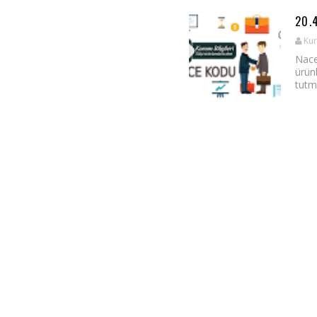
20.
Kur
Nace
ürünl
tutm