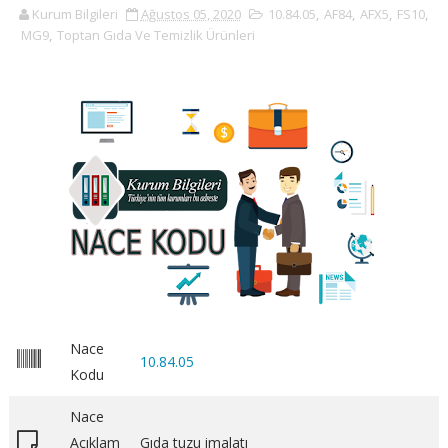
Kurum Bilgileri
Ağustos 05, 2020
10.84.05
,
AF84
,
AFX5
,
FS10
,
MG9
,
Toptan Gıda Ve Temizlik Ürünleri
Nace
10.84.05
Kodu
Nace
Açıklam
Gıda tuzu imalatı