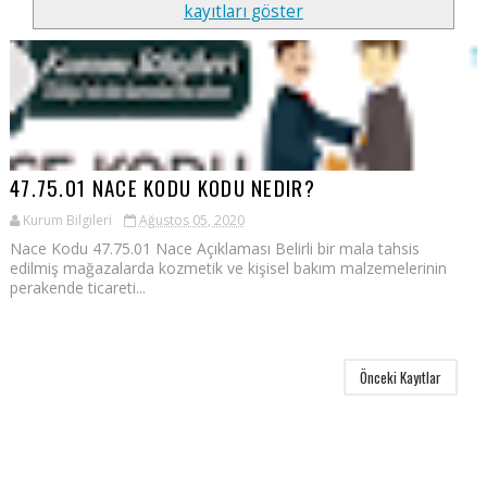
kayıtları göster
47.75.01 NACE KODU KODU NEDIR?
Kurum Bilgileri
Ağustos 05, 2020
Nace Kodu 47.75.01 Nace Açıklaması Belirli bir mala tahsis
edilmiş mağazalarda kozmetik ve kişisel bakım malzemelerinin
perakende ticareti...
Önceki Kayıtlar