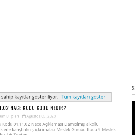
S
 sahip kayıtlar gösteriliyor.
Tüm kayıtları göster
11.02 NACE KODU KODU NEDIR?
um Bilgileri
Ağustos 05, 2020
 Kodu 01.11.02 Nace Açıklaması Damıtılmış alkollü
eklerle karıştırılmış içki imalatı Meslek Gurubu Kodu 9 Meslek
bu Adı Toptan...