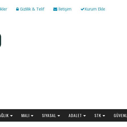
ikler
Gizlilik & Telif
İletişim
Kurum Ekle
AĞLIK
MALI
SIYASAL
ADALET
STK
GÜVENL