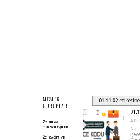
MESLEK
01.11.02
etiketine
GURUPLARI
01.
Kur
BILGI
TEKNOLOJILERI
Nace
içec
KAĞIT VE
Guru